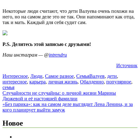
Некоторые люди считают, что дети Валуева очень похожи на
него, но на самом деле это не так. Они напоминают как отца,
так и мать. Каждый для себя судит сам.
P.S. Делитесь этой записью с друзьями!
Наш инстаграм — @
intrendru
Источник
Интересное
,
Люди
,
Самое разное
,
Семья
Валуев
,
дети
,
интересное
,
карьера
,
личная жизнь
,
Обалденно
,
популярное
,
семья
Навигация
Случайности не случайны: о личной жизни Марины
Дюжевой и её настоящей фамилии
по
«Без парика»: как на самом деле выглядит Лена Ленина, и за
записям
кого планирует выйти замуж
Новое