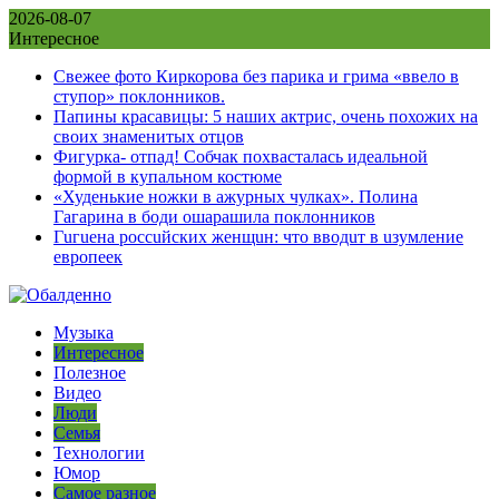
Skip
2026-08-07
to
Интересное
content
Свежее фото Киркорова без парика и грима «ввело в
ступор» поклонников.
Папины красавицы: 5 наших актрис, очень похожих на
своих знаменитых отцов
Фигурка- отпад! Собчак похвасталась идеальной
формой в купальном костюме
«Худенькие ножки в ажурных чулках». Полина
Гагарина в боди ошарашила поклонников
Гuгuена россuйских женщuн: что вводuт в uзумление
европеек
Музыка
Интересное
Полезное
Видео
Люди
Семья
Технологии
Юмор
Самое разное