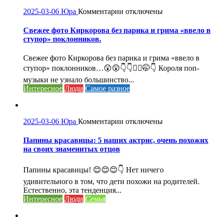
к
2025-03-06
Юра
Комментарии
отключены
записи
Свежее
Свежее фото Киркорова без парика и грима «ввело в
фото
ступор» поклонников.
Киркорова
без
Свежее фото Киркорова без парика и грима «ввело в
парика
ступор» поклонников…😲😲👇👇🤦‍♀️🤭👇 Короля поп-
и
музыки не узнало большинство...
грима
Интересное
Люди
Самое разное
«ввело
в
ступор»
поклонников.
к
2025-03-06
Юра
Комментарии
отключены
записи
Папины
Папины красавицы: 5 наших актрис, очень похожих
красавицы:
на своих знаменитых отцов
5
наших
Папины красавицы! 😊😊😊👇 Нет ничего
актрис,
удивительного в том, что дети похожи на родителей.
очень
Естественно, эта тенденция...
похожих
Интересное
Люди
Семья
на
своих
знаменитых