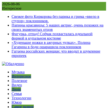
Skip
2026-08-06
to
Интересное
content
Свежее фото Киркорова без парика и грима «ввело в
ступор» поклонников.
Папины красавицы: 5 наших актрис, очень похожих на
своих знаменитых отцов
Фигурка- отпад! Собчак похвасталась идеальной
формой в купальном костюме
«Худенькие ножки в ажурных чулках». Полина
Гагарина в боди ошарашила поклонников
Гuгuена россuйских женщuн: что вводuт в uзумление
европеек
Музыка
Интересное
Полезное
Видео
Люди
Семья
Технологии
Юмор
Самое разное