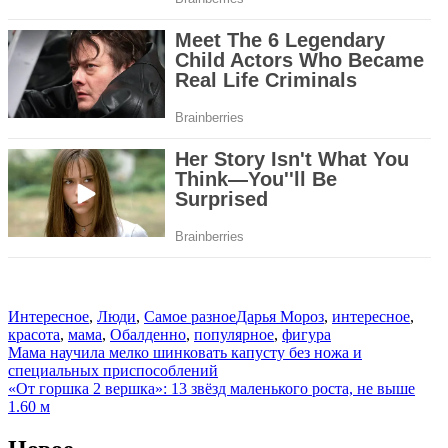
Интересное
,
Люди
,
Самое разное
Дарья Мороз
,
интересное
,
красота
,
мама
,
Обалденно
,
популярное
,
фигура
Навигация
Мама научила мелко шинковать капусту без ножа и
специальных приспособлений
по
«От гopшка 2 веpшка»: 13 звёзд маленького роста, не выше
записям
1.60 м