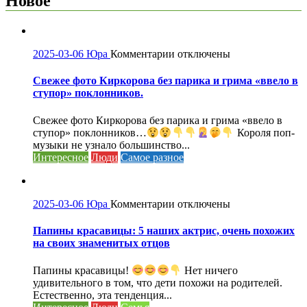
Новое
к
2025-03-06
Юра
Комментарии
отключены
записи
Свежее
Свежее фото Киркорова без парика и грима «ввело в
фото
ступор» поклонников.
Киркорова
без
Свежее фото Киркорова без парика и грима «ввело в
парика
ступор» поклонников…
Короля поп-
и
музыки не узнало большинство...
грима
Интересное
Люди
Самое разное
«ввело
в
ступор»
поклонников.
к
2025-03-06
Юра
Комментарии
отключены
записи
Папины
Папины красавицы: 5 наших актрис, очень похожих
красавицы:
на своих знаменитых отцов
5
наших
Папины красавицы!
Нет ничего
актрис,
удивительного в том, что дети похожи на родителей.
очень
Естественно, эта тенденция...
похожих