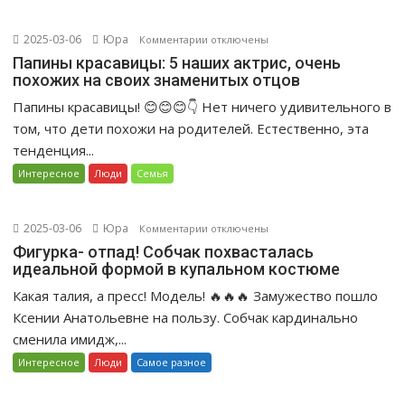
грима
«ввело
2025-03-06
Юра
к
Комментарии
отключены
в
записи
Папины красавицы: 5 наших актрис, очень
ступор»
похожих на своих знаменитых отцов
Папины
поклонников.
красавицы:
Папины красавицы! 😊😊😊👇 Нет ничего удивительного в
5
том, что дети похожи на родителей. Естественно, эта
наших
тенденция...
актрис,
Интересное
Люди
Семья
очень
похожих
на
2025-03-06
Юра
к
Комментарии
отключены
своих
записи
Фигурка- отпад! Собчак похвасталась
знаменитых
идеальной формой в купальном костюме
Фигурка-
отцов
отпад!
Какая талия, а пресс! Модель! 🔥🔥🔥 Замужество пошло
Собчак
Ксении Анатольевне на пользу. Собчак кардинально
похвасталась
сменила имидж,...
идеальной
Интересное
Люди
Самое разное
формой
в