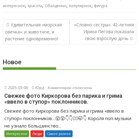
,
,
,
,
интересное
красота
Обалденно
популярное
фигура
Навигация
Удивительная «морская
«Словно сестры»: 42-летняя
по
Ирина Пегова показала
овечка»: и животное, и
записям
свою взрослую дочь
растение одновременно!
Новое
2025-03-06
Юра
к
Комментарии
отключены
записи
Свежее фото Киркорова без парика и грима
«ввело в ступор» поклонников.
Свежее
фото
Свежее фото Киркорова без парика и грима «ввело в
Киркорова
ступор» поклонников…😲😲👇👇🤦‍♀️🤭👇 Короля поп-музыки
без
не узнало большинство...
парика
Интересное
Люди
Самое разное
и