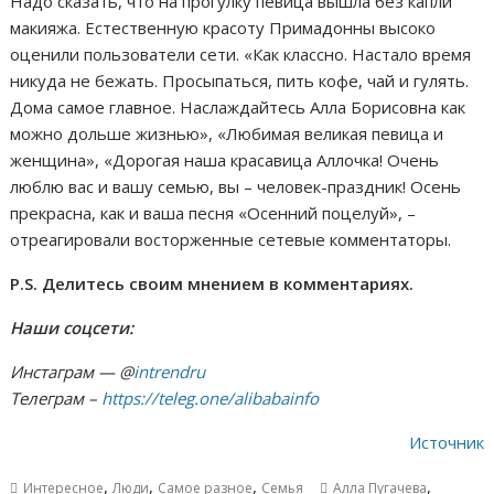
Надо сказать, что на прогулку певица вышла без капли
макияжа. Естественную красоту Примадонны высоко
оценили пользователи сети. «Как классно. Настало время
никуда не бежать. Просыпаться, пить кофе, чай и гулять.
Дома самое главное. Наслаждайтесь Алла Борисовна как
можно дольше жизнью», «Любимая великая певица и
женщина», «Дорогая наша красавица Аллочка! Очень
люблю вас и вашу семью, вы – человек-праздник! Осень
прекрасна, как и ваша песня «Осенний поцелуй», –
отреагировали восторженные сетевые комментаторы.
P.S. Делитесь своим мнением в комментариях.
Наши соцсети:
Инстаграм — @
intrendru
Телеграм –
https://teleg.one/alibabainfo
Источник
,
,
,
,
Интересное
Люди
Самое разное
Семья
Алла Пугачева