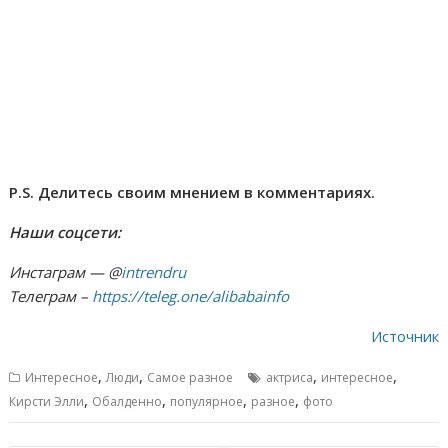
P.S. Делитесь своим мнением в комментариях.
Наши соцсети:
Инстаграм — @
intrendru
Телеграм –
https://teleg.one/alibabainfo
Источник
,
,
,
,
Интересное
Люди
Самое разное
актриса
интересное
,
,
,
,
Кирсти Элли
Обалденно
популярное
разное
фото