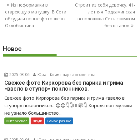
Навигация
Из неформалки в
Строит из себя девочку. 41-
по
стареющую матушку. В Сети
летняя Подкаминская
записям
обсудили новые фото жены
всполошила Сеть снимком
Охлобыстина
без штанов
Новое
2025-03-06
Юра
к
Комментарии
отключены
записи
Свежее фото Киркорова без парика и грима
«ввело в ступор» поклонников.
Свежее
фото
Свежее фото Киркорова без парика и грима «ввело в
Киркорова
ступор» поклонников…😲😲👇👇🤦‍♀️🤭👇 Короля поп-музыки
без
не узнало большинство...
парика
Интересное
Люди
Самое разное
и
грима
«ввело
2025-03-06
Юра
к
Комментарии
отключены