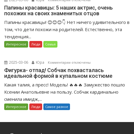
в
записи
Папины красавицы: 5 наших актрис, очень
ступор»
похожих на своих знаменитых отцов
Папины
поклонников.
красавицы:
Папины красавицы! 😊😊😊👇 Нет ничего удивительного в
5
том, что дети похожи на родителей. Естественно, эта
наших
тенденция...
актрис,
Интересное
Люди
Семья
очень
похожих
на
2025-03-06
Юра
к
Комментарии
отключены
своих
записи
Фигурка- отпад! Собчак похвасталась
знаменитых
идеальной формой в купальном костюме
Фигурка-
отцов
отпад!
Какая талия, а пресс! Модель! 🔥🔥🔥 Замужество пошло
Собчак
Ксении Анатольевне на пользу. Собчак кардинально
похвасталась
сменила имидж,...
идеальной
Интересное
Люди
Самое разное
формой
в
купальном
костюме