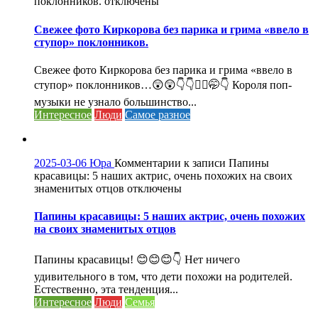
поклонников.
отключены
Свежее фото Киркорова без парика и грима «ввело в
ступор» поклонников.
Свежее фото Киркорова без парика и грима «ввело в
ступор» поклонников…😲😲👇👇🤦‍♀️🤭👇 Короля поп-
музыки не узнало большинство...
Интересное
Люди
Самое разное
2025-03-06
Юра
Комментарии
к записи Папины
красавицы: 5 наших актрис, очень похожих на своих
знаменитых отцов
отключены
Папины красавицы: 5 наших актрис, очень похожих
на своих знаменитых отцов
Папины красавицы! 😊😊😊👇 Нет ничего
удивительного в том, что дети похожи на родителей.
Естественно, эта тенденция...
Интересное
Люди
Семья