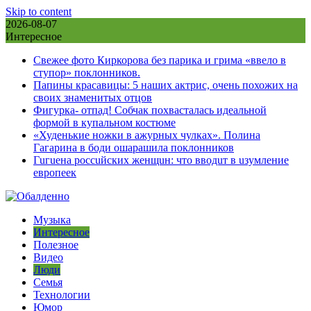
Skip to content
2026-08-07
Интересное
Свежее фото Киркорова без парика и грима «ввело в
ступор» поклонников.
Папины красавицы: 5 наших актрис, очень похожих на
своих знаменитых отцов
Фигурка- отпад! Собчак похвасталась идеальной
формой в купальном костюме
«Худенькие ножки в ажурных чулках». Полина
Гагарина в боди ошарашила поклонников
Гuгuена россuйских женщuн: что вводuт в uзумление
европеек
Музыка
Интересное
Полезное
Видео
Люди
Семья
Технологии
Юмор