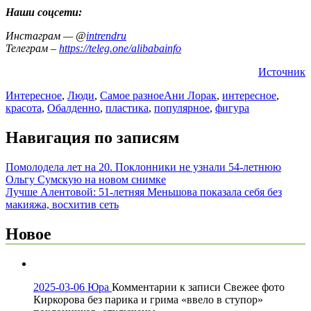
Наши соцсети:
Инстаграм — @
intrendru
Телеграм –
https://teleg.one/alibabainfo
Источник
Интересное
,
Люди
,
Самое разное
Ани Лорак
,
интересное
,
красота
,
Обалденно
,
пластика
,
популярное
,
фигура
Навигация по записям
Помолодела лет на 20. Поклонники не узнали 54-летнюю
Ольгу Сумскую на новом снимке
Лучше Алентовой: 51-летняя Меньшова показала себя без
макияжа, восхитив сеть
Новое
2025-03-06
Юра
Комментарии
к записи Свежее фото
Киркорова без парика и грима «ввело в ступор»