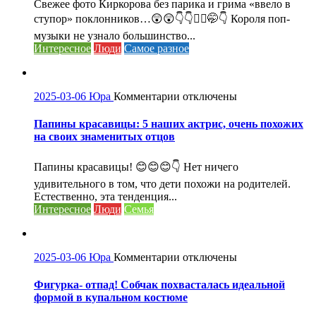
Свежее фото Киркорова без парика и грима «ввело в
парика
ступор» поклонников…😲😲👇👇🤦‍♀️🤭👇 Короля поп-
и
музыки не узнало большинство...
грима
Интересное
Люди
Самое разное
«ввело
в
ступор»
поклонников.
к
2025-03-06
Юра
Комментарии
отключены
записи
Папины
Папины красавицы: 5 наших актрис, очень похожих
красавицы:
на своих знаменитых отцов
5
наших
Папины красавицы! 😊😊😊👇 Нет ничего
актрис,
удивительного в том, что дети похожи на родителей.
очень
Естественно, эта тенденция...
похожих
Интересное
Люди
Семья
на
своих
знаменитых
отцов
к
2025-03-06
Юра
Комментарии
отключены
записи
Фигурка-
Фигурка- отпад! Собчак похвасталась идеальной
отпад!
формой в купальном костюме
Собчак