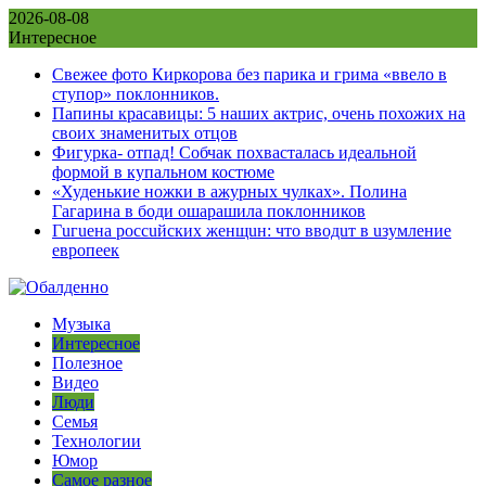
Skip
2026-08-08
to
Интересное
content
Свежее фото Киркорова без парика и грима «ввело в
ступор» поклонников.
Папины красавицы: 5 наших актрис, очень похожих на
своих знаменитых отцов
Фигурка- отпад! Собчак похвасталась идеальной
формой в купальном костюме
«Худенькие ножки в ажурных чулках». Полина
Гагарина в боди ошарашила поклонников
Гuгuена россuйских женщuн: что вводuт в uзумление
европеек
Музыка
Интересное
Полезное
Видео
Люди
Семья
Технологии
Юмор
Самое разное