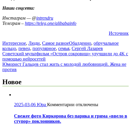
Наши соцсети:
Инстаграм — @
intrendru
Телеграм –
https://teleg.one/alibabainfo
Источник
Интересное
,
Люди
,
Самое разное
Обалденно
,
обручальное
кольцо
,
певец
,
популярное
,
семья
,
Сергей Лазарев
Навигация
Советский мультфильм «Остров сокровищ» улучшили до 4K с
помощью нейросетей
по
Юморист Гальцев стал жить с молодой любовницей. Жена не
записям
против
Новое
к
2025-03-06
Юра
Комментарии
отключены
записи
Свежее
Свежее фото Киркорова без парика и грима «ввело в
фото
ступор» поклонников.
Киркорова
без