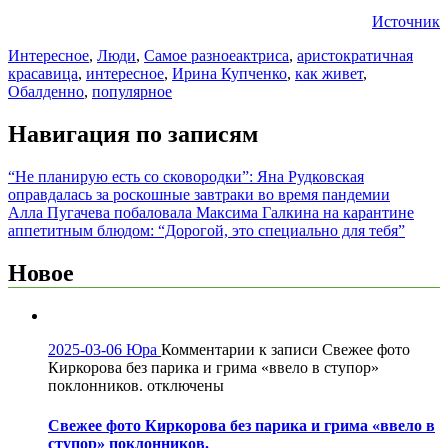
Источник
Интересное
,
Люди
,
Самое разное
актриса
,
аристократичная
красавица
,
интересное
,
Ирина Купченко
,
как живет
,
Обалденно
,
популярное
Навигация по записям
“Не планирую есть со сковородки”: Яна Рудковская
оправдалась за роскошные завтраки во время пандемии
Алла Пугачева побаловала Максима Галкина на карантине
аппетитным блюдом: “Дорогой, это специально для тебя”
Новое
2025-03-06
Юра
Комментарии
к записи Свежее фото
Киркорова без парика и грима «ввело в ступор»
поклонников.
отключены
Свежее фото Киркорова без парика и грима «ввело в
ступор» поклонников.