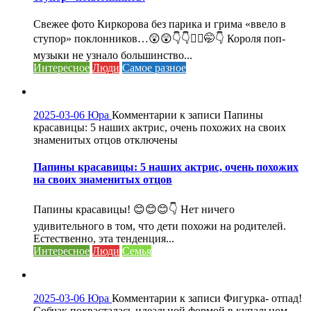
Свежее фото Киркорова без парика и грима «ввело в
ступор» поклонников…😲😲👇👇🤦‍♀️🤭👇 Короля поп-
музыки не узнало большинство...
Интересное
Люди
Самое разное
2025-03-06
Юра
Комментарии
к записи Папины
красавицы: 5 наших актрис, очень похожих на своих
знаменитых отцов
отключены
Папины красавицы: 5 наших актрис, очень похожих
на своих знаменитых отцов
Папины красавицы! 😊😊😊👇 Нет ничего
удивительного в том, что дети похожи на родителей.
Естественно, эта тенденция...
Интересное
Люди
Семья
2025-03-06
Юра
Комментарии
к записи Фигурка- отпад!
Собчак похвасталась идеальной формой в купальном