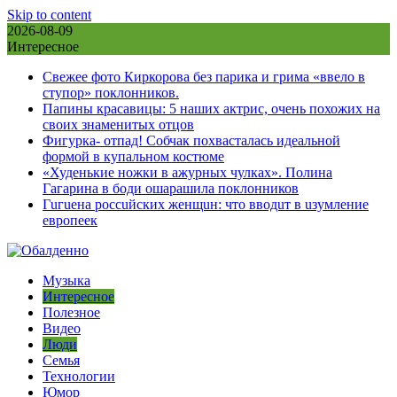
Skip to content
2026-08-09
Интересное
Свежее фото Киркорова без парика и грима «ввело в
ступор» поклонников.
Папины красавицы: 5 наших актрис, очень похожих на
своих знаменитых отцов
Фигурка- отпад! Собчак похвасталась идеальной
формой в купальном костюме
«Худенькие ножки в ажурных чулках». Полина
Гагарина в боди ошарашила поклонников
Гuгuена россuйских женщuн: что вводuт в uзумление
европеек
Музыка
Интересное
Полезное
Видео
Люди
Семья
Технологии
Юмор