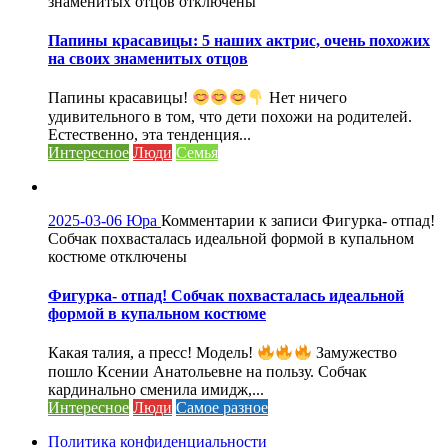
знаменитых отцов
отключены
Папины красавицы: 5 наших актрис, очень похожих
на своих знаменитых отцов
Папины красавицы!
Нет ничего
удивительного в том, что дети похожи на родителей.
Естественно, эта тенденция...
Интересное
Люди
Семья
2025-03-06
Юра
Комментарии
к записи Фигурка- отпад!
Собчак похвасталась идеальной формой в купальном
костюме
отключены
Фигурка- отпад! Собчак похвасталась идеальной
формой в купальном костюме
Какая талия, а пресс! Модель!
Замужество
пошло Ксении Анатольевне на пользу. Собчак
кардинально сменила имидж,...
Интересное
Люди
Самое разное
Политика конфиденциальности