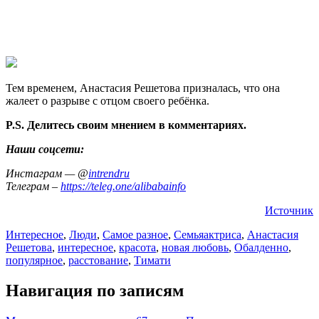
Тем временем, Анастасия Решетова призналась, что она
жалеет о разрыве с отцом своего ребёнка.
P.S. Делитесь своим мнением в комментариях.
Наши соцсети:
Инстаграм — @
intrendru
Телеграм –
https://teleg.one/alibabainfo
Источник
Интересное
,
Люди
,
Самое разное
,
Семья
актриса
,
Анастасия
Решетова
,
интересное
,
красота
,
новая любовь
,
Обалденно
,
популярное
,
расстование
,
Тимати
Навигация по записям