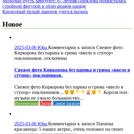
Молодые пусть завидуют: 67-летняя Проклова похвасталась
стройной фигурой в облегающем наряде
Крохотный белый львенок учится рычать
Новое
2025-03-06
Юра
Комментарии
к записи Свежее фото
Киркорова без парика и грима «ввело в ступор»
поклонников.
отключены
Свежее фото Киркорова без парика и грима «ввело в
ступор» поклонников.
Свежее фото Киркорова без парика и грима «ввело в
ступор» поклонников…
Короля поп-
музыки не узнало большинство...
Интересное
Люди
Самое разное
2025-03-06
Юра
Комментарии
к записи Папины
красавицы: 5 наших актрис, очень похожих на своих