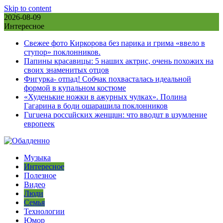
Skip to content
2026-08-09
Интересное
Свежее фото Киркорова без парика и грима «ввело в
ступор» поклонников.
Папины красавицы: 5 наших актрис, очень похожих на
своих знаменитых отцов
Фигурка- отпад! Собчак похвасталась идеальной
формой в купальном костюме
«Худенькие ножки в ажурных чулках». Полина
Гагарина в боди ошарашила поклонников
Гuгuена россuйских женщuн: что вводuт в uзумление
европеек
Музыка
Интересное
Полезное
Видео
Люди
Семья
Технологии
Юмор