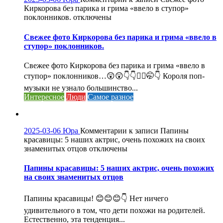
Киркорова без парика и грима «ввело в ступор»
поклонников.
отключены
Свежее фото Киркорова без парика и грима «ввело в
ступор» поклонников.
Свежее фото Киркорова без парика и грима «ввело в
ступор» поклонников…😲😲👇👇🤦‍♀️🤭👇 Короля поп-
музыки не узнало большинство...
Интересное
Люди
Самое разное
2025-03-06
Юра
Комментарии
к записи Папины
красавицы: 5 наших актрис, очень похожих на своих
знаменитых отцов
отключены
Папины красавицы: 5 наших актрис, очень похожих
на своих знаменитых отцов
Папины красавицы! 😊😊😊👇 Нет ничего
удивительного в том, что дети похожи на родителей.
Естественно, эта тенденция...