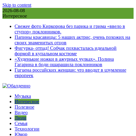
Skip to content
2026-08-08
Интересное
Свежее фото Киркорова без парика и грима «ввело в
ступор» поклонников.
Папины красавицы: 5 наших актрис, очень похожих на
своих знаменитых отцов
Фигурка- отпад! Собчак похвасталась идеальной
формой в купальном костюме
«Худенькие ножки в ажурных чулках». Полина
Гагарина в боди ошарашила поклонников
Гuгuена россuйских женщuн: что вводuт в uзумление
европеек
Музыка
Интересное
Полезное
Видео
Люди
Семья
Технологии
Юмор