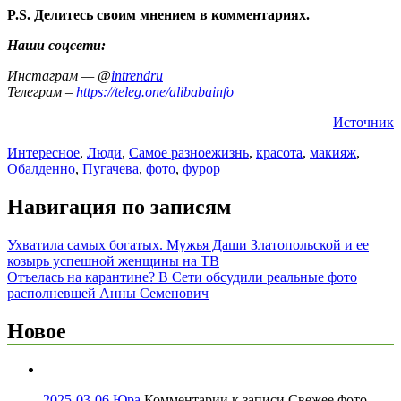
P.S. Делитесь своим мнением в комментариях.
Наши соцсети:
Инстаграм — @
intrendru
Телеграм –
https://teleg.one/alibabainfo
Источник
Интересное
,
Люди
,
Самое разное
жизнь
,
красота
,
макияж
,
Обалденно
,
Пугачева
,
фото
,
фурор
Навигация по записям
Ухватила самых богатых. Мужья Даши Златопольской и ее
козырь успешной женщины на ТВ
Отъелась на карантине? В Сети обсудили реальные фото
располневшей Анны Семенович
Новое
2025-03-06
Юра
Комментарии
к записи Свежее фото