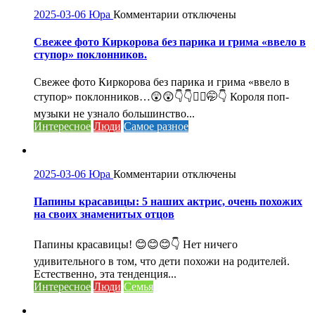
к
2025-03-06
Юра
Комментарии
отключены
записи
Свежее
Свежее фото Киркорова без парика и грима «ввело в
фото
ступор» поклонников.
Киркорова
без
Свежее фото Киркорова без парика и грима «ввело в
парика
ступор» поклонников…😲😲👇👇🤦‍♀️🤭👇 Короля поп-
и
музыки не узнало большинство...
грима
Интересное
Люди
Самое разное
«ввело
в
ступор»
поклонников.
к
2025-03-06
Юра
Комментарии
отключены
записи
Папины
Папины красавицы: 5 наших актрис, очень похожих
красавицы:
на своих знаменитых отцов
5
наших
Папины красавицы! 😊😊😊👇 Нет ничего
актрис,
удивительного в том, что дети похожи на родителей.
очень
Естественно, эта тенденция...
похожих
Интересное
Люди
Семья
на
своих
знаменитых