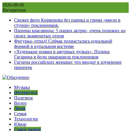
Skip
2026-08-06
to
Интересное
content
Свежее фото Киркорова без парика и грима «ввело в
ступор» поклонников.
Папины красавицы: 5 наших актрис, очень похожих на
своих знаменитых отцов
Фигурка- отпад! Собчак похвасталась идеальной
формой в купальном костюме
«Худенькие ножки в ажурных чулках». Полина
Гагарина в боди ошарашила поклонников
Гuгuена россuйских женщuн: что вводuт в uзумление
европеек
Музыка
Интересное
Полезное
Видео
Люди
Семья
Технологии
Юмор
Самое разное