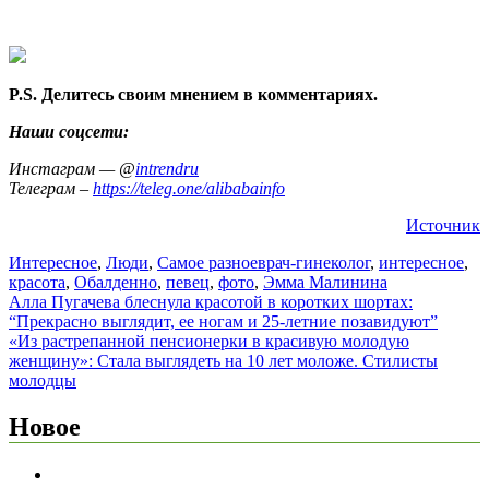
P.S. Делитесь своим мнением в комментариях.
Наши соцсети:
Инстаграм — @
intrendru
Телеграм –
https://teleg.one/alibabainfo
Источник
Интересное
,
Люди
,
Самое разное
врач-гинеколог
,
интересное
,
красота
,
Обалденно
,
певец
,
фото
,
Эмма Малинина
Навигация
Алла Пугачева блеснула красотой в коротких шортах:
“Прекрасно выглядит, ее ногам и 25-летние позавидуют”
по
«Из растрепанной пенсионерки в красивую молодую
записям
женщину»: Стала выглядеть на 10 лет моложе. Стилисты
молодцы
Новое