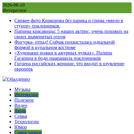
Skip
2026-08-10
to
Интересное
content
Свежее фото Киркорова без парика и грима «ввело в
ступор» поклонников.
Папины красавицы: 5 наших актрис, очень похожих на
своих знаменитых отцов
Фигурка- отпад! Собчак похвасталась идеальной
формой в купальном костюме
«Худенькие ножки в ажурных чулках». Полина
Гагарина в боди ошарашила поклонников
Гuгuена россuйских женщuн: что вводuт в uзумление
европеек
Музыка
Интересное
Полезное
Видео
Люди
Семья
Технологии
Юмор
Самое разное