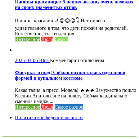
Папины
Папины красавицы: 5 наших актрис, очень похожих
красавицы:
на своих знаменитых отцов
5
наших
Папины красавицы! 😊😊😊👇 Нет ничего
актрис,
удивительного в том, что дети похожи на родителей.
очень
Естественно, эта тенденция...
похожих
Интересное
Люди
Семья
на
своих
знаменитых
отцов
к
2025-03-06
Юра
Комментарии
отключены
записи
Фигурка-
Фигурка- отпад! Собчак похвасталась идеальной
отпад!
формой в купальном костюме
Собчак
похвасталась
Какая талия, а пресс! Модель! 🔥🔥🔥 Замужество пошло
идеальной
Ксении Анатольевне на пользу. Собчак кардинально
формой
сменила имидж,...
в
Интересное
Люди
Самое разное
купальном
костюме
Политика конфиденциальности