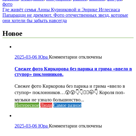
фото
Навигация
Где живёт семья Анны Курниковой и Энрике Иглесиаса
Папарацци не дремлют. Фото отечественных звезд, которые
по
они хотели бы забыть навсегда
записям
Новое
к
2025-03-06
Юра
Комментарии
отключены
записи
Свежее
Свежее фото Киркорова без парика и грима «ввело в
фото
ступор» поклонников.
Киркорова
без
Свежее фото Киркорова без парика и грима «ввело в
парика
ступор» поклонников…😲😲👇👇🤦‍♀️🤭👇 Короля поп-
и
музыки не узнало большинство...
грима
Интересное
Люди
Самое разное
«ввело
в
ступор»
поклонников.
к
2025-03-06
Юра
Комментарии
отключены
записи