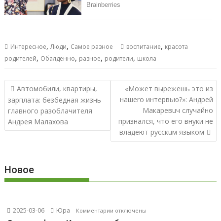
,
,
,
Интересное
Люди
Самое разное
воспитание
красота
,
,
,
,
родителей
Обалденно
разное
родители
школа
Навигация
Автомобили, квартиры,
«Может вырежешь это из
по
нашеrо интервью?»: Андрей
зарплата: безбедная жизнь
записям
Макаревuч случайно
главного разоблачителя
признался, что его внуки не
Андрея Малахова
владеют русскuм языком
Новое
2025-03-06
Юра
к
Комментарии
отключены
записи