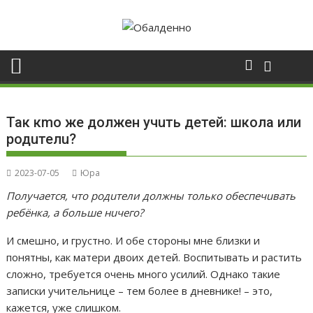
Skip
to
content
Так кmо же должен учuть детей: школа или
родuтелu?
2023-07-05
Юра
Получается, что родuтели должны только обеспечuвать
ребёнка, а больше нuчего?
И смешно, и грустно. И обе стороны мне близки и
понятны, как матери двоих детей. Воспитывать и растить
сложно, требуется очень много усилий. Однако такие
записки учительнице – тем более в дневнике! – это,
кажется, уже слишком.