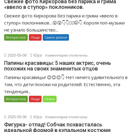
Свежее фото Киркорова без парика и грима
«ввело в ступор» поклонников.
Свежее
фото
Свежее фото Киркорова без парика и грима «ввело в
Киркорова
ступор» поклонников…😲😲👇👇🤦‍♀️🤭👇 Короля поп-музыки
без
не узнало большинство...
парика
Интересное
Люди
Самое разное
и
грима
«ввело
2025-03-06
Юра
к
Комментарии
отключены
в
записи
Папины красавицы: 5 наших актрис, очень
ступор»
похожих на своих знаменитых отцов
Папины
поклонников.
красавицы:
Папины красавицы! 😊😊😊👇 Нет ничего удивительного в
5
том, что дети похожи на родителей. Естественно, эта
наших
тенденция...
актрис,
Интересное
Люди
Семья
очень
похожих
на
2025-03-06
Юра
к
Комментарии
отключены
своих
записи
Фигурка- отпад! Собчак похвасталась
знаменитых
идеальной формой в купальном костюме
Фигурка-