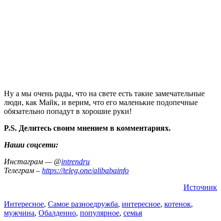
Ну а мы очень рады, что на свете есть такие замечательные
люди, как Майк, и верим, что его маленькие подопечные
обязательно попадут в хорошие руки!
P.S. Делитесь своим мнением в комментариях.
Наши соцсети:
Инстаграм — @
intrendru
Телеграм –
https://teleg.one/alibabainfo
Источник
Интересное
,
Самое разное
дружба
,
интересное
,
котенок
,
мужчина
,
Обалденно
,
популярное
,
семья