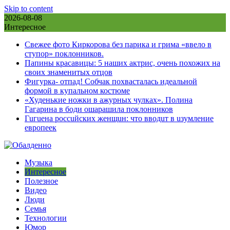
Skip to content
2026-08-08
Интересное
Свежее фото Киркорова без парика и грима «ввело в
ступор» поклонников.
Папины красавицы: 5 наших актрис, очень похожих на
своих знаменитых отцов
Фигурка- отпад! Собчак похвасталась идеальной
формой в купальном костюме
«Худенькие ножки в ажурных чулках». Полина
Гагарина в боди ошарашила поклонников
Гuгuена россuйских женщuн: что вводuт в uзумление
европеек
Музыка
Интересное
Полезное
Видео
Люди
Семья
Технологии
Юмор