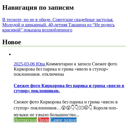
Навигация по записям
В тесноте, но не в обиде. Советские свадебные застолья.
Молодой и шикарный. 40-летняя Такшина из “Не родись
красивой” показала возлюбленного
Новое
2025-03-06
Юра
Комментарии
к записи Свежее фото
Киркорова без парика и грима «ввело в ступор»
поклонников.
отключены
Свежее фото Киркорова без парика и грима «ввело в
ступор» поклонников.
Свежее фото Киркорова без парика и грима «ввело в
ступор» поклонников…😲😲👇👇🤦‍♀️🤭👇 Короля поп-
музыки не узнало большинство...
Интересное
Люди
Самое разное