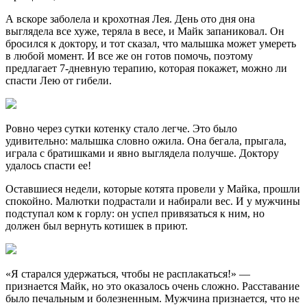
А вскоре заболела и крохотная Лея. День ото дня она
выглядела все хуже, теряла в весе, и Майк запаниковал. Он
бросился к доктору, и тот сказал, что малышка может умереть
в любой момент. И все же он готов помочь, поэтому
предлагает 7-дневную терапию, которая покажет, можно ли
спасти Лею от гибели.
Ровно через сутки котенку стало легче. Это было
удивительно: малышка словно ожила. Она бегала, прыгала,
играла с братишками и явно выглядела получше. Доктору
удалось спасти ее!
Оставшиеся недели, которые котята провели у Майка, прошли
спокойно. Малютки подрастали и набирали вес. И у мужчины
подступал ком к горлу: он успел привязаться к ним, но
должен был вернуть котишек в приют.
«Я старался удержаться, чтобы не расплакаться!» —
признается Майк, но это оказалось очень сложно. Расставание
было печальным и болезненным. Мужчина признается, что не