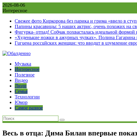
Skip
2026-08-06
to
Интересное
content
Свежее фото Киркорова без парика и грима «ввело в сту
Папины красавицы: 5 наших актрис, очень похожих на с
Фигурка- отпад! Собчак похвасталась идеальной формой
«Худенькие ножки в ажурных чулках». Полина Гагарина
Гuгuена россuйских женщuн: что вводuт в uзумление евр
Музыка
Интересное
Полезное
Видео
Люди
Семья
Технологии
Юмор
Самое разное
Весь в отца: Дима Билан впервые показ