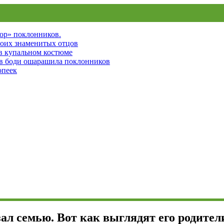
пор» поклонников.
воих знаменитых отцов
 в купальном костюме
 в боди ошарашила поклонников
опеек
ал семью. Вот как выглядят его родител