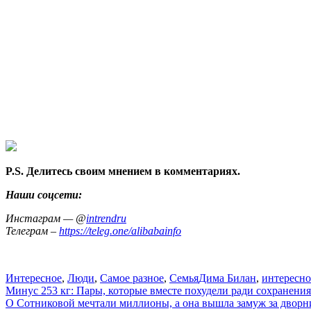
P.S. Делитесь своим мнением в комментариях.
Наши соцсети:
Инстаграм — @
intrendru
Телеграм –
https://teleg.one/alibabainfo
Интересное
,
Люди
,
Самое разное
,
Семья
Дима Билан
,
интересно
Навигация
Минус 253 кг: Пары, которые вместе похудели ради сохранени
О Сотниковой мечтали миллионы, а она вышла замуж за дворн