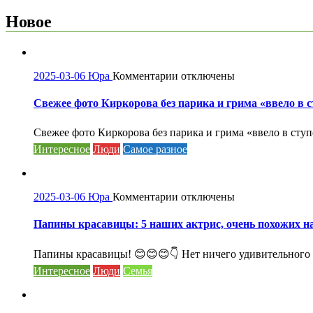
по
записям
Новое
к
2025-03-06
Юра
Комментарии
отключены
записи
Свежее
Свежее фото Киркорова без парика и грима «ввело в 
фото
Киркорова
Свежее фото Киркорова без парика и грима «ввело в ступ
без
Интересное
Люди
Самое разное
парика
и
грима
«ввело
к
2025-03-06
Юра
Комментарии
отключены
в
записи
ступор»
Папины
Папины красавицы: 5 наших актрис, очень похожих н
поклонников.
красавицы:
5
Папины красавицы! 😊😊😊👇 Нет ничего удивительного в 
наших
Интересное
Люди
Семья
актрис,
очень
похожих
на