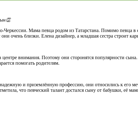
сын👏
о-Черкессии. Мама певца родом из Татарстана. Помимо певца в с
они очень близки. Елена дизайнер, а младшая сестра строит кар
в центре внимания. Поэтому они сторонятся популярности сына.
арается помогать родителям.
 надежную и приземлённую профессию, они относились к его меч
метила, что певческий талант достался сыну от бабушки, её мамы