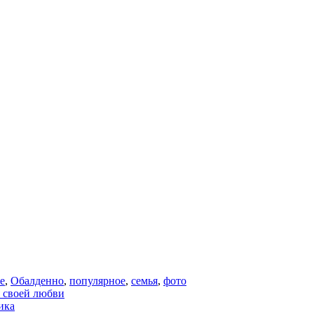
е
,
Обалденно
,
популярное
,
семья
,
фото
я своей любви
ика