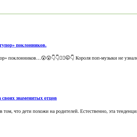
ступор» поклонников.
ор» поклонников…😲😲👇👇🤦‍♀️🤭👇 Короля поп-музыки не узнал
а своих знаменитых отцов
том, что дети похожи на родителей. Естественно, эта тенденция