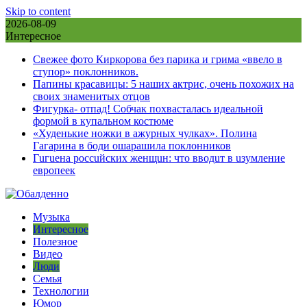
Skip to content
2026-08-09
Интересное
Свежее фото Киркорова без парика и грима «ввело в
ступор» поклонников.
Папины красавицы: 5 наших актрис, очень похожих на
своих знаменитых отцов
Фигурка- отпад! Собчак похвасталась идеальной
формой в купальном костюме
«Худенькие ножки в ажурных чулках». Полина
Гагарина в боди ошарашила поклонников
Гuгuена россuйских женщuн: что вводuт в uзумление
европеек
Музыка
Интересное
Полезное
Видео
Люди
Семья
Технологии
Юмор