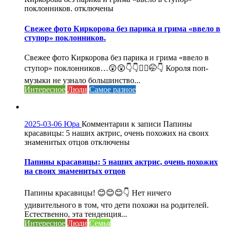
поклонников.
отключены
Свежее фото Киркорова без парика и грима «ввело в
ступор» поклонников.
Свежее фото Киркорова без парика и грима «ввело в
ступор» поклонников…😲😲👇👇🤦‍♀️🤭👇 Короля поп-
музыки не узнало большинство...
Интересное
Люди
Самое разное
2025-03-06
Юра
Комментарии
к записи Папины
красавицы: 5 наших актрис, очень похожих на своих
знаменитых отцов
отключены
Папины красавицы: 5 наших актрис, очень похожих
на своих знаменитых отцов
Папины красавицы! 😊😊😊👇 Нет ничего
удивительного в том, что дети похожи на родителей.
Естественно, эта тенденция...
Интересное
Люди
Семья