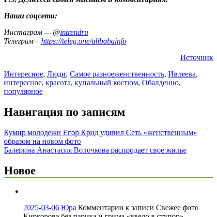
Наши соцсети:
Инстаграм — @
intrendru
Телеграм –
https://teleg.one/alibabainfo
Источник
Интересное
,
Люди
,
Самое разное
женственность
,
Ивлеева
,
интересное
,
красота
,
купальный костюм
,
Обалденно
,
популярное
Навигация по записям
Кумир молодежи Егор Крид удивил Сеть «женственным»
образом на новом фото
Балерина Анастасия Волочкова распродает свое жилье
Новое
2025-03-06
Юра
Комментарии
к записи Свежее фото
Киркорова без парика и грима «ввело в ступор»