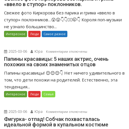
«ввело в ступор» поклонников.
Свежее
фото
Свежее фото Киркорова без парика и грима «ввело в
Киркорова
ступор» поклонников…😲😲👇👇🤦‍♀️🤭👇 Короля поп-музыки
без
не узнало большинство...
парика
Интересное
Люди
Самое разное
и
грима
«ввело
2025-03-06
Юра
к
Комментарии
отключены
в
записи
Папины красавицы: 5 наших актрис, очень
ступор»
похожих на своих знаменитых отцов
Папины
поклонников.
красавицы:
Папины красавицы! 😊😊😊👇 Нет ничего удивительного в
5
том, что дети похожи на родителей. Естественно, эта
наших
тенденция...
актрис,
Интересное
Люди
Семья
очень
похожих
на
2025-03-06
Юра
к
Комментарии
отключены
своих
записи
Фигурка- отпад! Собчак похвасталась
знаменитых
идеальной формой в купальном костюме
Фигурка-
отцов