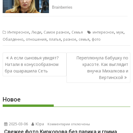
,
,
,
,
,
Интересное
Люди
Самое разное
Семья
интересное
муж
,
,
,
,
,
Обалденно
отношения
платья
разное
семья
фото
Навигация
А если сыновья увидят?
Переплюнула бабушку по
по
Натали в конусообразном
красоте. Как выглядит
записям
бра ошарашила Сеть
внучка Михалкова и
Вертинской
Новое
2025-03-06
Юра
к
Комментарии
отключены
записи
Свежее фото Киркорова без парика и грима