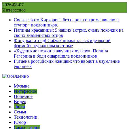
Skip
2026-08-07
to
Интересное
content
Свежее фото Киркорова без парика и грима «ввело в
ступор» поклонников.
Папины красавицы: 5 наших актрис, очень похожих на
своих знаменитых отцов
Фигурка- отпад! Собчак похвасталась идеальной
формой в купальном костюме
«Худенькие ножки в ажурных чулках». Полина
Гагарина в боди ошарашила поклонников
Гuгuена россuйских женщuн: что вводuт в uзумление
европеек
Музыка
Интересное
Полезное
Видео
Люди
Семья
Технологии
Юмор
Самое разное