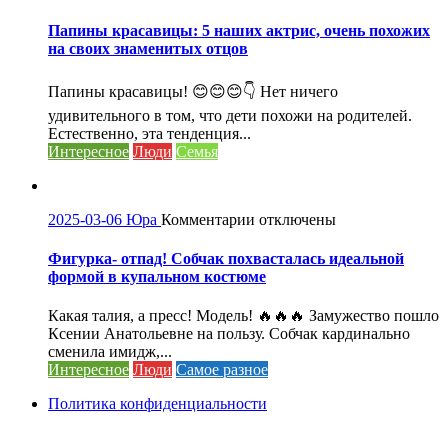
записи
Папины
Папины красавицы: 5 наших актрис, очень похожих
красавицы:
на своих знаменитых отцов
5
наших
Папины красавицы! 😊😊😊👇 Нет ничего
актрис,
удивительного в том, что дети похожи на родителей.
очень
Естественно, эта тенденция...
похожих
Интересное
Люди
Семья
на
своих
знаменитых
отцов
к
2025-03-06
Юра
Комментарии
отключены
записи
Фигурка-
Фигурка- отпад! Собчак похвасталась идеальной
отпад!
формой в купальном костюме
Собчак
похвасталась
Какая талия, а пресс! Модель! 🔥🔥🔥 Замужество пошло
идеальной
Ксении Анатольевне на пользу. Собчак кардинально
формой
сменила имидж,...
в
Интересное
Люди
Самое разное
купальном
костюме
Политика конфиденциальности