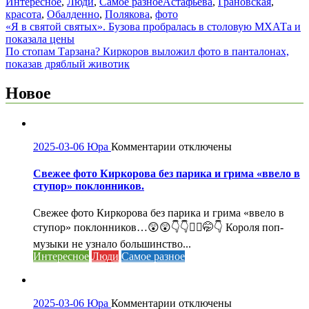
Интересное
,
Люди
,
Самое разное
Астафьева
,
Грановская
,
красота
,
Обалденно
,
Полякова
,
фото
Навигация
«Я в святой святых». Бузова пробралась в столовую МХАТа и
показала цены
по
По стопам Тарзана? Киркоров выложил фото в панталонах,
записям
показав дряблый животик
Новое
к
2025-03-06
Юра
Комментарии
отключены
записи
Свежее
Свежее фото Киркорова без парика и грима «ввело в
фото
ступор» поклонников.
Киркорова
без
Свежее фото Киркорова без парика и грима «ввело в
парика
ступор» поклонников…😲😲👇👇🤦‍♀️🤭👇 Короля поп-
и
музыки не узнало большинство...
грима
Интересное
Люди
Самое разное
«ввело
в
ступор»
поклонников.
к
2025-03-06
Юра
Комментарии
отключены