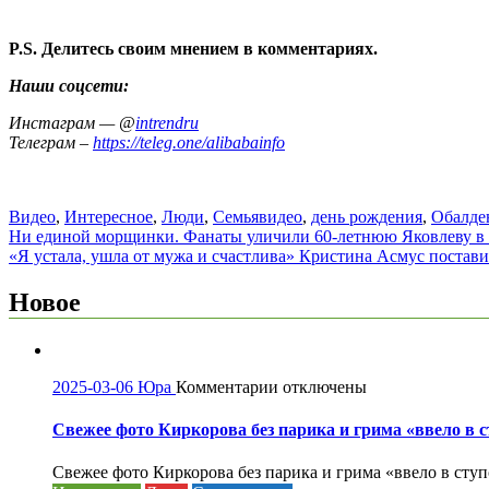
P.S. Делитесь своим мнением в комментариях.
Наши соцсети:
Инстаграм — @
intrendru
Телеграм –
https://teleg.one/alibabainfo
Видео
,
Интересное
,
Люди
,
Семья
видео
,
день рождения
,
Обалде
Навигация
Ни единой морщинки. Фанаты уличили 60-летнюю Яковлеву в 
«Я устала, ушла от мужа и счастлива» Кристина Асмус постав
по
записям
Новое
к
2025-03-06
Юра
Комментарии
отключены
записи
Свежее
Свежее фото Киркорова без парика и грима «ввело в 
фото
Киркорова
Свежее фото Киркорова без парика и грима «ввело в ст
без