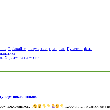
нно
,
Орбакайте
,
популярное
,
праздник
,
Пугачева
,
фото
пластике
ила Харламова на место
ступор» поклонников.
упор» поклонников…
Короля поп-музыки не узн