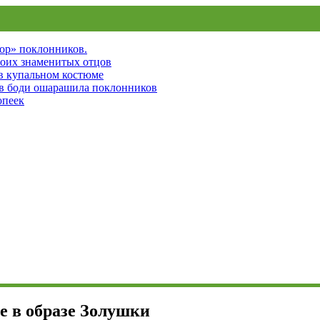
пор» поклонников.
воих знаменитых отцов
 в купальном костюме
 в боди ошарашила поклонников
опеек
е в образе Золушки