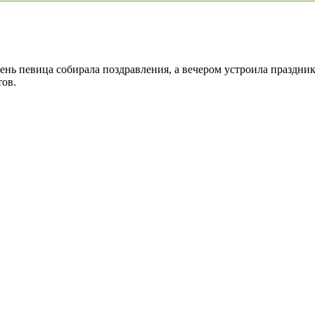
ень певица собирала поздравления, а вечером устроила праздни
тов.