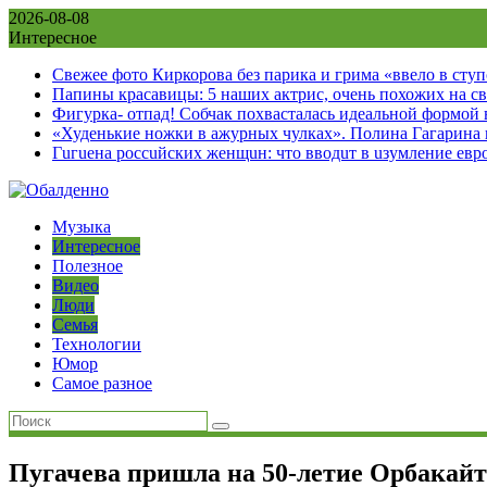
Skip
2026-08-08
to
Интересное
content
Свежее фото Киркорова без парика и грима «ввело в сту
Папины красавицы: 5 наших актрис, очень похожих на с
Фигурка- отпад! Собчак похвасталась идеальной формой
«Худенькие ножки в ажурных чулках». Полина Гагарина
Гuгuена россuйских женщuн: что вводuт в uзумление евр
Музыка
Интересное
Полезное
Видео
Люди
Семья
Технологии
Юмор
Самое разное
Пугачева пришла на 50-летие Орбакайт